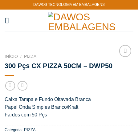
Skip
DAWOS TECNOLOGIA EM EMBALAGENS
to
content
INÍCIO
/
PIZZA
Adicionar
300 Pçs CX PIZZA 50CM – DWP50
aos
meus
desejos
Caixa Tampa e Fundo Oitavada Branca
Papel Onda Simples Branco/Kraft
Fardos com 50 Pçs
Categoria:
PIZZA